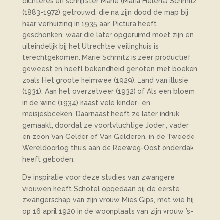
dichteres en schrijfster Marie (Maria Helena) Schmitz
(1883-1972) getrouwd, die na zijn dood de map bij
haar verhuizing in 1935 aan Pictura heeft
geschonken, waar die later opgeruimd moet zijn en
uiteindelijk bij het Utrechtse veilinghuis is
terechtgekomen. Marie Schmitz is zeer productief
geweest en heeft bekendheid genoten met boeken
zoals Het groote heimwee (1929), Land van illusie
(1931), Aan het overzetveer (1932) of Als een bloem
in de wind (1934) naast vele kinder- en
meisjesboeken. Daarnaast heeft ze later indruk
gemaakt, doordat ze voortvluchtige Joden, vader
en zoon Van Gelder of Van Gelderen, in de Tweede
Wereldoorlog thuis aan de Reeweg-Oost onderdak
heeft geboden.
De inspiratie voor deze studies van zwangere
vrouwen heeft Schotel opgedaan bij de eerste
zwangerschap van zijn vrouw Mies Gips, met wie hij
op 16 april 1920 in de woonplaats van zijn vrouw ’s-