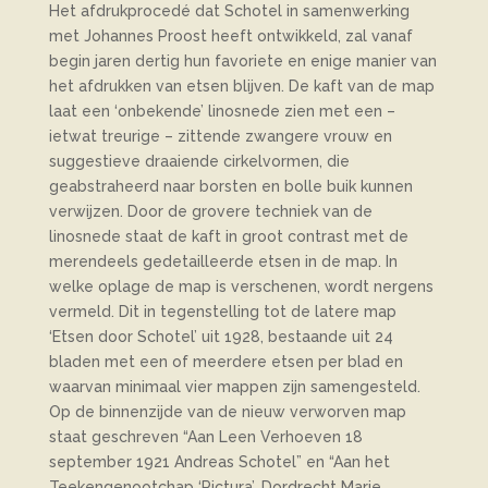
Het afdrukprocedé dat Schotel in samenwerking
met Johannes Proost heeft ontwikkeld, zal vanaf
begin jaren dertig hun favoriete en enige manier van
het afdrukken van etsen blijven. De kaft van de map
laat een ‘onbekende’ linosnede zien met een –
ietwat treurige – zittende zwangere vrouw en
suggestieve draaiende cirkelvormen, die
geabstraheerd naar borsten en bolle buik kunnen
verwijzen. Door de grovere techniek van de
linosnede staat de kaft in groot contrast met de
merendeels gedetailleerde etsen in de map. In
welke oplage de map is verschenen, wordt nergens
vermeld. Dit in tegenstelling tot de latere map
‘Etsen door Schotel’ uit 1928, bestaande uit 24
bladen met een of meerdere etsen per blad en
waarvan minimaal vier mappen zijn samengesteld.
Op de binnenzijde van de nieuw verworven map
staat geschreven “Aan Leen Verhoeven 18
september 1921 Andreas Schotel” en “Aan het
Teekengenootchap ‘Pictura’, Dordrecht Marie