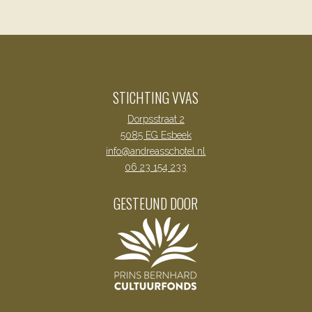
STICHTING VVAS
Dorpsstraat 2
5085 EG Esbeek
info@andreasschotel.nl
06 23 154 233
GESTEUND DOOR