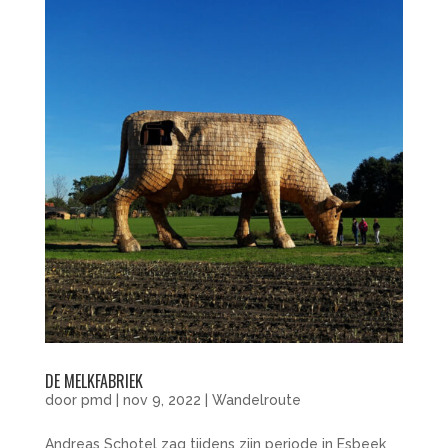
DE MELKFABRIEK
door
pmd
|
nov 9, 2022
|
Wandelroute
Andreas Schotel zag tijdens zijn periode in Esbeek