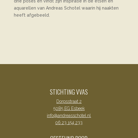
drie poses en vindt zijn inspiratie in de etsen en
aquarellen van Andreas Schotel waarin hij naakten
heeft afgebeeld.
STICHTING VVAS
Dorpsstraat 2
5085 EG Esbeek
info@andreasschotel.nl
06 23 154 233